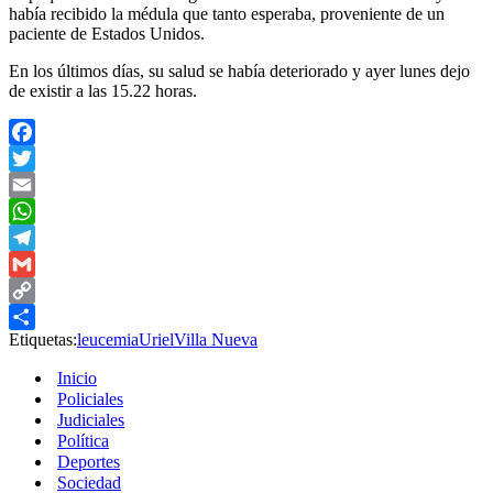
había recibido la médula que tanto esperaba, proveniente de un
paciente de Estados Unidos.
En los últimos días, su salud se había deteriorado y ayer lunes dejo
de existir a las 15.22 horas.
Facebook
Twitter
Email
WhatsApp
Telegram
Gmail
Copy
Etiquetas:
leucemia
Uriel
Villa Nueva
Link
Compartir
Inicio
Policiales
Judiciales
Política
Deportes
Sociedad