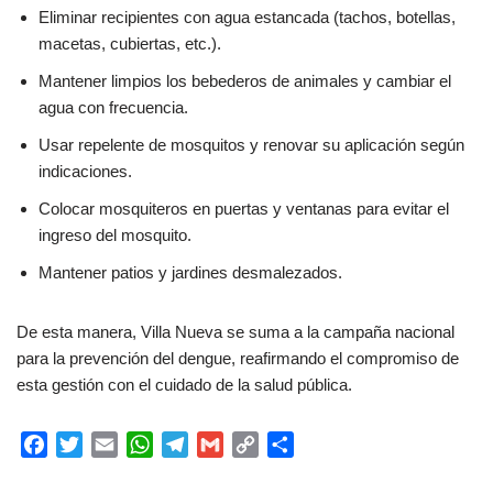
Eliminar recipientes con agua estancada (tachos, botellas,
macetas, cubiertas, etc.).
Mantener limpios los bebederos de animales y cambiar el
agua con frecuencia.
Usar repelente de mosquitos y renovar su aplicación según
indicaciones.
Colocar mosquiteros en puertas y ventanas para evitar el
ingreso del mosquito.
Mantener patios y jardines desmalezados.
De esta manera, Villa Nueva se suma a la campaña nacional
para la prevención del dengue, reafirmando el compromiso de
esta gestión con el cuidado de la salud pública.
F
T
E
W
T
G
C
C
a
w
m
h
e
m
o
o