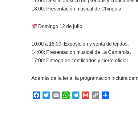
17:00: Desfile artístico de prendas y creaciones te
18:00: Presentación musical de Chingola.
Domingo 12 de julio
10:00 a 18:00: Exposición y venta de tejidos.
14:00: Presentación musical de La Cantarola.
17:00: Entrega de certificados y cierre oficial.
Además de la feria, la programación incluirá dem
F
T
E
W
T
G
C
C
a
w
m
h
e
m
o
o
c
i
a
a
l
a
p
m
e
t
i
t
e
i
y
p
b
t
l
s
g
l
L
a
o
e
A
r
i
r