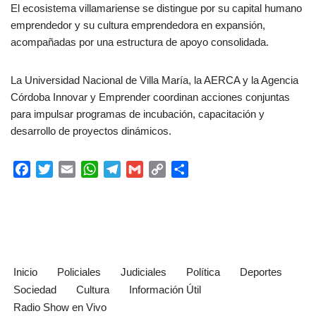
El ecosistema villamariense se distingue por su capital humano
emprendedor y su cultura emprendedora en expansión,
acompañadas por una estructura de apoyo consolidada.
La Universidad Nacional de Villa María, la AERCA y la Agencia
Córdoba Innovar y Emprender coordinan acciones conjuntas
para impulsar programas de incubación, capacitación y
desarrollo de proyectos dinámicos.
F
T
E
W
T
G
C
C
a
w
m
h
e
m
o
o
c
i
a
a
l
a
p
m
e
t
i
t
e
i
y
p
b
t
l
s
g
l
L
a
o
e
A
r
i
r
o
r
p
a
n
t
Inicio
Policiales
Judiciales
Política
Deportes
k
p
m
k
i
Sociedad
Cultura
Información Útil
r
Radio Show en Vivo