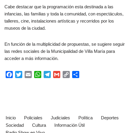
Cabe destacar que la programación esta destinada a las
infancias, las familias y toda la comunidad, con espectáculos,
talleres, cine, instalaciones artísticas y recorridos por los
museos de la ciudad.
En función de la multiplicidad de propuestas, se sugiere seguir
las redes sociales de la Municipalidad de Villa María para
acceder a más información.
F
T
E
W
T
G
C
C
a
w
m
h
e
m
o
o
c
i
a
a
l
a
p
m
e
t
i
t
e
i
y
p
b
t
l
s
g
l
L
a
o
e
A
r
i
r
o
r
p
a
n
t
Inicio
Policiales
Judiciales
Política
Deportes
k
p
m
k
i
Sociedad
Cultura
Información Útil
r
Radio Show en Vivo