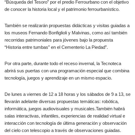
“Búsqueda del Tesoro” por el predio Ferrourbano con el objetivo
d
de conocer la historia local y el patrimonio ferrourbanístico.
u
c
t
También se realizarán propuestas didácticas y visitas guiadas a
o
los museos Fernando Bonfiglioli y Malvinas, como así también
r
recorridas patrimoniales para jóvenes bajo la propuesta
d
“Historia entre tumbas” en el Cementerio La Piedad”.
e
a
Por otra parte, durante todo el receso invernal, la Tecnoteca
u
abrirá sus puertas con una programación especial que combina
d
tecnología, juegos y aprendizaje en un mismo espacio.
i
o
De lunes a viernes de 12 a 18 horas y los sábados de 9 a 13, se
llevarán adelante diversas propuestas temáticas: robótica,
informática, juegos audiovisuales y musicales.También habrá
salas interactivas, infantiles, experiencias de realidad virtual e
interacción con tecnología de última generación y observación
del cielo con telescopio a través de observaciones guiadas.