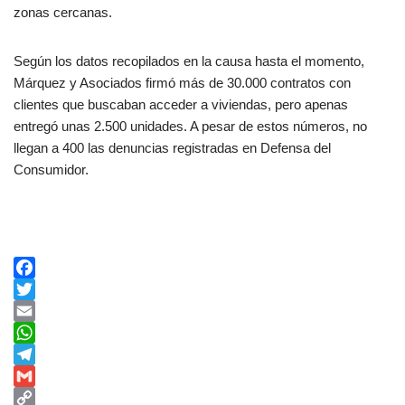
zonas cercanas.
Según los datos recopilados en la causa hasta el momento,
Márquez y Asociados firmó más de 30.000 contratos con
clientes que buscaban acceder a viviendas, pero apenas
entregó unas 2.500 unidades. A pesar de estos números, no
llegan a 400 las denuncias registradas en Defensa del
Consumidor.
F
a
T
c
w
E
e
i
m
W
b
t
a
h
T
o
t
i
a
e
G