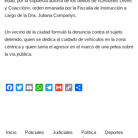
edad, por la supuesta autoría de los delitos de «Lesiones Leves
y Coacción», orden emanada por la Fiscalía de Instrucción a
cargo de la Dra. Juliana Companys.
Un vecino de la ciudad formuló la denuncia contra el sujeto
detenido, quien se dedica al cuidado de vehículos en la zona
céntrica y quien sería el agresor en el marco de una pelea sobre
la vía pública.
F
T
E
W
T
G
C
C
a
w
m
h
e
m
o
o
c
i
a
a
l
a
p
m
e
t
i
t
e
i
y
p
b
t
l
s
g
l
L
a
o
e
A
r
i
r
o
r
p
a
n
t
Inicio
Policiales
Judiciales
Política
Deportes