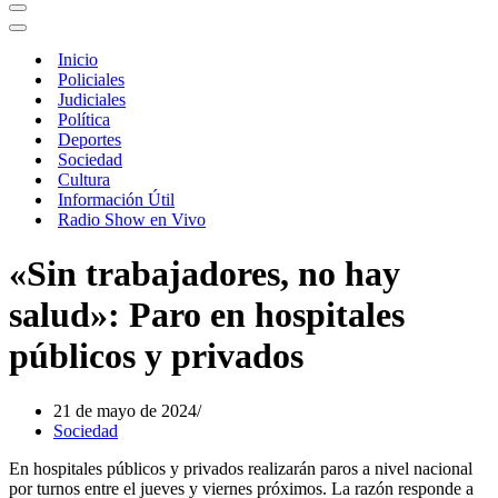
Menú
de
Menú
navegación
de
Inicio
navegación
Policiales
Judiciales
Política
Deportes
Sociedad
Cultura
Información Útil
Radio Show en Vivo
«Sin trabajadores, no hay
salud»: Paro en hospitales
públicos y privados
21 de mayo de 2024
Sociedad
En hospitales públicos y privados realizarán paros a nivel nacional
por turnos entre el jueves y viernes próximos. La razón responde a