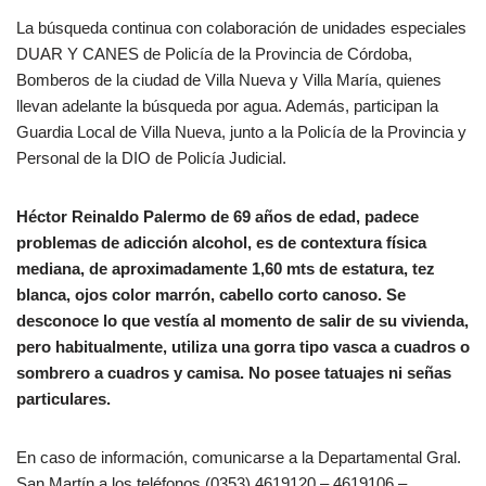
r
La búsqueda continua con colaboración de unidades especiales
o
DUAR Y CANES de Policía de la Provincia de Córdoba,
d
Bomberos de la ciudad de Villa Nueva y Villa María, quienes
u
llevan adelante la búsqueda por agua. Además, participan la
c
Guardia Local de Villa Nueva, junto a la Policía de la Provincia y
t
Personal de la DIO de Policía Judicial.
o
r
d
Héctor Reinaldo Palermo de 69 años de edad, padece
e
problemas de adicción alcohol, es de contextura física
a
mediana, de aproximadamente 1,60 mts de estatura, tez
u
blanca, ojos color marrón, cabello corto canoso. Se
d
desconoce lo que vestía al momento de salir de su vivienda,
i
pero habitualmente, utiliza una gorra tipo vasca a cuadros o
o
sombrero a cuadros y camisa. No posee tatuajes ni señas
particulares.
En caso de información, comunicarse a la Departamental Gral.
San Martín a los teléfonos (0353) 4619120 – 4619106 –