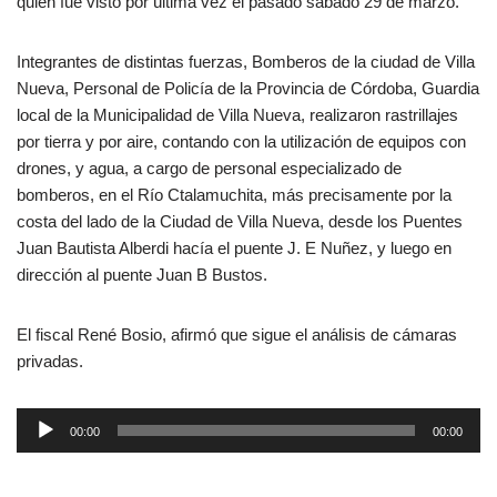
quien fue visto por última vez el pasado sábado 29 de marzo.
Integrantes de distintas fuerzas, Bomberos de la ciudad de Villa
Nueva, Personal de Policía de la Provincia de Córdoba, Guardia
local de la Municipalidad de Villa Nueva, realizaron rastrillajes
por tierra y por aire, contando con la utilización de equipos con
drones, y agua, a cargo de personal especializado de
bomberos, en el Río Ctalamuchita, más precisamente por la
costa del lado de la Ciudad de Villa Nueva, desde los Puentes
Juan Bautista Alberdi hacía el puente J. E Nuñez, y luego en
dirección al puente Juan B Bustos.
El fiscal René Bosio, afirmó que sigue el análisis de cámaras
privadas.
R
00:00
00:00
e
p