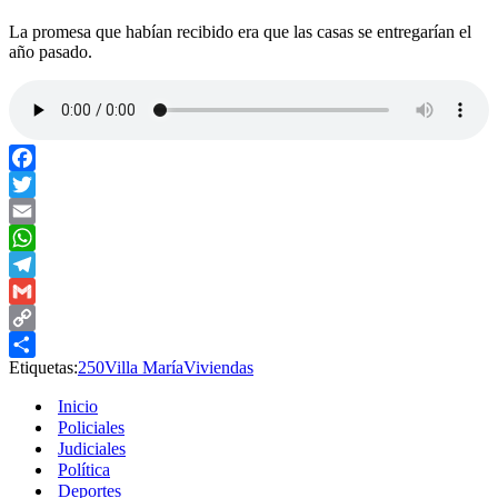
La promesa que habían recibido era que las casas se entregarían el
año pasado.
Facebook
Twitter
Email
WhatsApp
Telegram
Gmail
Copy
Etiquetas:
250
Villa María
Viviendas
Link
Compartir
Inicio
Policiales
Judiciales
Política
Deportes