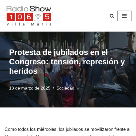
Saltar
al
contenido
Protesta de jubilados en el
Congreso: tensión, represión y
heridos
13 de marzo de 2025
Sociedad
Como todos los miércoles, los jubilados se movilizaron frente al