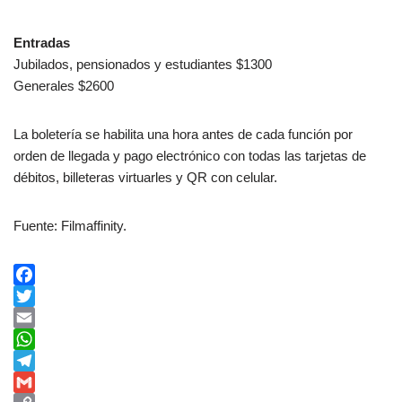
Entradas
Jubilados, pensionados y estudiantes $1300
Generales $2600
La boletería se habilita una hora antes de cada función por
orden de llegada y pago electrónico con todas las tarjetas de
débitos, billeteras virtuarles y QR con celular.
Fuente: Filmaffinity.
F
a
T
c
w
E
e
i
m
W
b
t
a
h
T