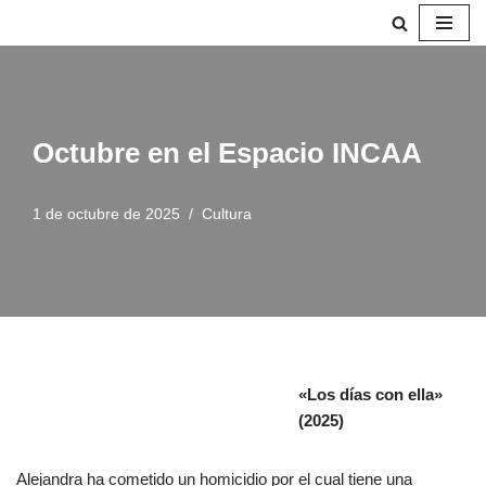
Saltar
al
contenido
Octubre en el Espacio INCAA
1 de octubre de 2025
Cultura
«Los días con ella»
(2025)
Alejandra ha cometido un homicidio por el cual tiene una