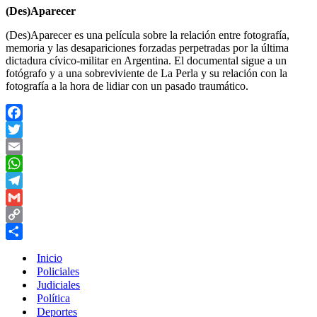
(Des)Aparecer
(Des)Aparecer es una película sobre la relación entre fotografía,
memoria y las desapariciones forzadas perpetradas por la última
dictadura cívico-militar en Argentina. El documental sigue a un
fotógrafo y a una sobreviviente de La Perla y su relación con la
fotografía a la hora de lidiar con un pasado traumático.
Facebook
Twitter
Email
WhatsApp
Telegram
Gmail
Copy
Link
Compartir
Inicio
Policiales
Judiciales
Política
Deportes