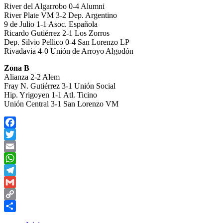
River del Algarrobo 0-4 Alumni
River Plate VM 3-2 Dep. Argentino
9 de Julio 1-1 Asoc. Española
Ricardo Gutiérrez 2-1 Los Zorros
Dep. Silvio Pellico 0-4 San Lorenzo LP
Rivadavia 4-0 Unión de Arroyo Algodón
Zona B
Alianza 2-2 Alem
Fray N. Gutiérrez 3-1 Unión Social
Hip. Yrigoyen 1-1 Atl. Ticino
Unión Central 3-1 San Lorenzo VM
Facebook
Twitter
Email
WhatsApp
Telegram
Gmail
Copy
Link
Compartir