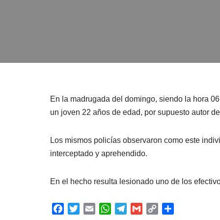
En la madrugada del domingo, siendo la hora 06:
un joven 22 años de edad, por supuesto autor de l
Los mismos policías observaron como este indiv
interceptado y aprehendido.
En el hecho resulta lesionado uno de los efectivo
F
T
E
W
T
G
C
C