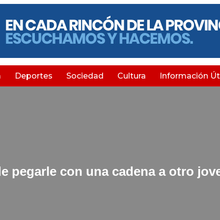
a
Deportes
Sociedad
Cultura
Información Úti
de pegarle con una cadena a otro jov