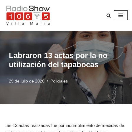
Saltar
al
contenido
Labraron 13 actas por la no
utilización del tapabocas
29 de julio de 2020
Policiales
Las 13 actas realizadas fue por incumplimiento de medidas de