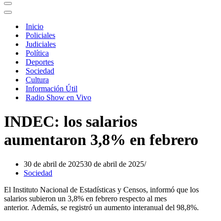
Menú
de
Menú
navegación
de
Inicio
navegación
Policiales
Judiciales
Política
Deportes
Sociedad
Cultura
Información Útil
Radio Show en Vivo
INDEC: los salarios
aumentaron 3,8% en febrero
30 de abril de 2025
30 de abril de 2025
Sociedad
El Instituto Nacional de Estadísticas y Censos, informó que los
salarios subieron un 3,8% en febrero respecto al mes
anterior. Además, se registró un aumento interanual del 98,8%.