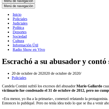
Menú de navegación
Menú de navegación
Inicio
Policiales
Judiciales
Política
Deportes
Sociedad
Cultura
Información Útil
Radio Show en Vivo
Escrachó a su abusador y contó 
20 de octubre de 2020
20 de octubre de 2020
Policiales
Candela Comini sufrió los excesos del abusador
Mario Gallardo
cuan
victimario fue condenado el 31 de octubre de 2012, pero no cumpl
«Era menor, yo iba a la primaria», comenzó relatando la protagonista. 
Entonces lo publiqué. Pero no tenía idea todo lo que se iba a venir a