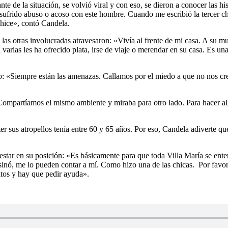
te de la situación, se volvió viral y con eso, se dieron a conocer las h
sufrido abuso o acoso con este hombre. Cuando me escribió la tercer chi
 hice», contó Candela.
las otras involucradas atravesaron: «Vivía al frente de mi casa. A su mu
 varias les ha ofrecido plata, irse de viaje o merendar en su casa. Es 
 «Siempre están las amenazas. Callamos por el miedo a que no nos crea
«Compartíamos el mismo ambiente y miraba para otro lado. Para hacer al
sus atropellos tenía entre 60 y 65 años. Por eso, Candela adiverte que 
star en su posición: «Es básicamente para que toda Villa María se entere 
inó, me lo pueden contar a mí. Como hizo una de las chicas. Por favor,
itos y hay que pedir ayuda».