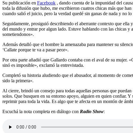
Su publicación en
Facebook
, dando cuenta de la impunidad del causan
toda la difusión que hubo, me escribieron cuatros chicas más que han 
cuando salió el juicio, pero la verdad quedé sin ganas de nada y no lo
Seguidamente, prosiguió describiendo el aberrante contexto que ella y 
del mundo y entrar por algun lado. Estuve hablando con las chicas y a
sometiendonos».
Además detalló que el hombre la amenazaba para mantener su silencio:
‘Callate porque te va a pasar peor».
Por otra parte añadió que Gallardo contaba con el aval de su mujer. 
sinó es imposible», exclamó la entrevistada.
Completó su historia aludiendo que el abusador, al momento de cometer 
sido la primera».
Al cierre, brindó un consejo para todas aquellas personas que puedan e
solos. Que busquen en su entorno apoyo, alguien en quien confiar. Y s
reprimir para toda la vida. Es algo que te afecta en un montón de ámb
Escuchá la nota completa en diálogo con
Radio Show
: