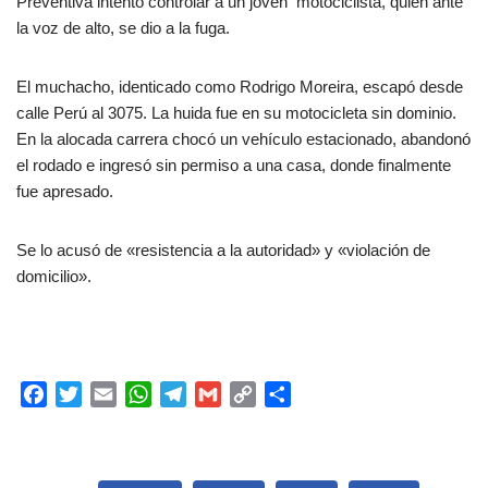
Preventiva intentó controlar a un joven motociclista, quien ante
la voz de alto, se dio a la fuga.
El muchacho, identicado como Rodrigo Moreira, escapó desde
calle Perú al 3075. La huida fue en su motocicleta sin dominio.
En la alocada carrera chocó un vehículo estacionado, abandonó
el rodado e ingresó sin permiso a una casa, donde finalmente
fue apresado.
Se lo acusó de «resistencia a la autoridad» y «violación de
domicilio».
F
T
E
W
T
G
C
C
a
w
m
h
e
m
o
o
c
i
a
a
l
a
p
m
e
t
i
t
e
i
y
p