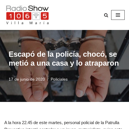
Saltar
al
contenido
Escapó de la policía, chocó, se
metió a una casa y lo atraparon
17 de junio de 2020
Policiales
A la hora 22.45 de este martes, personal policial de la Patrulla