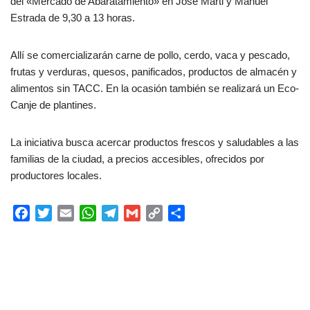
del «Mercado de Abaratamiento» en José Marti y Manuel
Estrada de 9,30 a 13 horas.
Allí se comercializarán carne de pollo, cerdo, vaca y pescado,
frutas y verduras, quesos, panificados, productos de almacén y
alimentos sin TACC. En la ocasión también se realizará un Eco-
Canje de plantines.
La iniciativa busca acercar productos frescos y saludables a las
familias de la ciudad, a precios accesibles, ofrecidos por
productores locales.
F
T
E
W
T
G
C
C
a
w
m
h
e
m
o
o
c
i
a
a
l
a
p
m
e
t
i
t
e
i
y
p
b
t
l
s
g
l
L
a
o
e
A
r
i
r