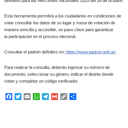
definitivo para las elecciones nacionales 2025 del 26 de octubre.
Esta herramienta permitirá a los ciudadanos en condiciones de
votar consultar los datos de su lugar y mesa de votación de
manera sencilla y accesible, un paso clave para garantizar
la participación en el proceso electoral.
Consultar el padrón definitivo en:
https://www.padron.gob.ar/
Para realizar la consulta, deberán ingresar su número de
documento, seleccionar su género, indicar el distrito donde
votan y completar un código verificador.
F
T
E
W
T
G
C
C
a
w
m
h
e
m
o
o
c
i
a
a
l
a
p
m
e
t
i
t
e
i
y
p
b
t
l
s
g
l
L
a