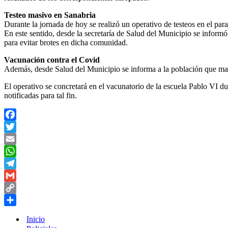
Testeo masivo en Sanabria
Durante la jornada de hoy se realizó un operativo de testeos en el para
En este sentido, desde la secretaría de Salud del Municipio se informó 
para evitar brotes en dicha comunidad.
Vacunación contra el Covid
Además, desde Salud del Municipio se informa a la población que mañ
El operativo se concretará en el vacunatorio de la escuela Pablo VI 
notificadas para tal fin.
Facebook
Twitter
Email
WhatsApp
Telegram
Gmail
Copy
Link
Compartir
Inicio