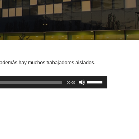
e además hay muchos trabajadores aislados.
U
00:00
t
i
l
i
z
a
l