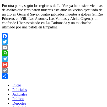
Por otra parte, según los registros de La Voz ya hubo siete víctimas
de asaltos que terminaron muertas este año: un vecino ejecutado de
un tiro en General Savio, cuatro jubilados muertos a golpes (en Río
Primero, en Villa Los Aromos, Las Varillas y Alcira Gigena), un
chofer de Uber asesinado en La Carbonada y un muchacho
ultimado por una patota en Empalme.
Facebook
Twitter
Email
WhatsApp
Telegram
Gmail
Copy
Link
Compartir
Inicio
Policiales
Judiciales
Política
Deportes