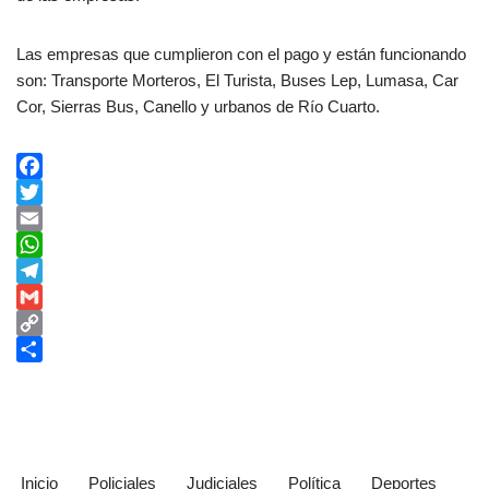
Las empresas que cumplieron con el pago y están funcionando
son: Transporte Morteros, El Turista, Buses Lep, Lumasa, Car
Cor, Sierras Bus, Canello y urbanos de Río Cuarto.
F
a
T
c
w
E
e
i
m
W
b
t
a
h
T
o
t
i
a
e
G
o
e
l
t
l
m
C
k
r
s
e
a
o
C
A
g
i
p
o
p
r
l
y
m
p
a
L
p
m
i
a
Inicio
Policiales
Judiciales
Política
Deportes