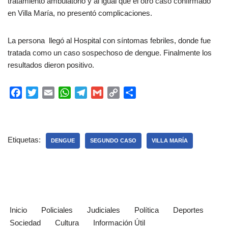
tratamiento ambulatorio y al igual que el otro caso confirmado
en Villa María, no presentó complicaciones.
La persona llegó al Hospital con síntomas febriles, donde fue
tratada como un caso sospechoso de dengue. Finalmente los
resultados dieron positivo.
F
T
E
W
T
G
C
C
a
w
m
h
e
m
o
o
c
i
a
a
l
a
p
m
e
t
i
t
e
i
y
p
Etiquetas:
b
t
l
s
g
l
L
a
DENGUE
SEGUNDO CASO
VILLA MARÍA
o
e
A
r
i
r
o
r
p
a
n
t
k
p
m
k
i
r
Inicio
Policiales
Judiciales
Política
Deportes
Sociedad
Cultura
Información Útil