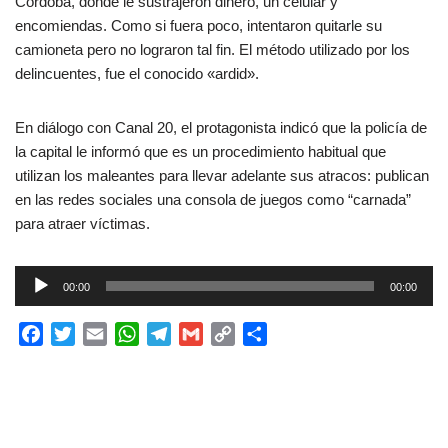
Córdoba, donde le sustrajeron dinero, un celular y
encomiendas. Como si fuera poco, intentaron quitarle su
camioneta pero no lograron tal fin. El método utilizado por los
delincuentes, fue el conocido «ardid».
En diálogo con Canal 20, el protagonista indicó que la policía de
la capital le informó que es un procedimiento habitual que
utilizan los maleantes para llevar adelante sus atracos: publican
en las redes sociales una consola de juegos como “carnada”
para atraer víctimas.
R
00:00
00:00
e
p
F
T
E
W
T
G
C
C
r
a
w
m
h
e
m
o
o
o
c
i
a
a
l
a
p
m
d
e
t
i
t
e
i
y
p
u
b
t
l
s
g
l
L
a
c