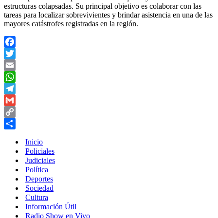
estructuras colapsadas. Su principal objetivo es colaborar con las
tareas para localizar sobrevivientes y brindar asistencia en una de las
mayores catástrofes registradas en la región.
Facebook
Twitter
Email
WhatsApp
Telegram
Gmail
Copy
Link
Compartir
Inicio
Policiales
Judiciales
Política
Deportes
Sociedad
Cultura
Información Útil
Radio Show en Vivo