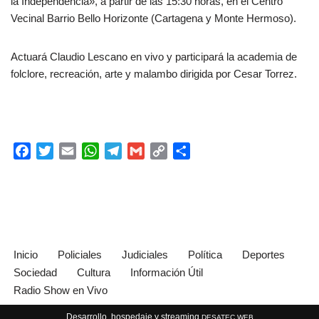
la Independencia», a partir de las 15:30 horas, en el Centro
Vecinal Barrio Bello Horizonte (Cartagena y Monte Hermoso).
Actuará Claudio Lescano en vivo y participará la academia de
folclore, recreación, arte y malambo dirigida por Cesar Torrez.
F
T
E
W
T
G
C
C
a
w
m
h
e
m
o
o
c
i
a
a
l
a
p
m
e
t
i
t
e
i
y
p
b
t
l
s
g
l
L
a
o
e
A
r
i
r
o
r
p
a
n
t
Inicio
Policiales
Judiciales
Política
Deportes
k
p
m
k
i
Sociedad
Cultura
Información Útil
r
Radio Show en Vivo
Desarrollo, hospedaje y streaming
DESATEC WEB