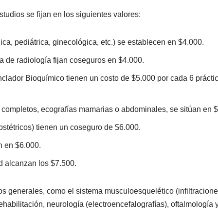
tudios se fijan en los siguientes valores:
ca, pediátrica, ginecológica, etc.) se establecen en $4.000.
 de radiología fijan coseguros en $4.000.
clador Bioquímico tienen un costo de $5.000 por cada 6 prácti
completos, ecografías mamarias o abdominales, se sitúan en $
bstétricos) tienen un coseguro de $6.000.
n en $6.000.
d alcanzan los $7.500.
generales, como el sistema musculoesquelético (infiltraciones, 
ehabilitación, neurología (electroencefalografías), oftalmología