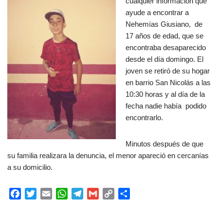
cualquier información que
ayude a encontrar a
Nehemías Giusiano, de
17 años de edad, que se
encontraba desaparecido
desde el día domingo. El
joven se retiró de su hogar
en barrio San Nicolás a las
10:30 horas y al día de la
fecha nadie había podido
encontrarlo.
Minutos después de que
su familia realizara la denuncia, el menor apareció en cercanías
a su domicilio.
F
T
E
W
T
G
C
C
a
w
m
h
e
m
o
o
c
i
a
a
l
a
p
m