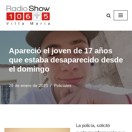
Saltar
al
contenido
Apareció el joven de 17 años
que estaba desaparecido desde
el domingo
28 de enero de 2020
Policiales
La policía, solicitó