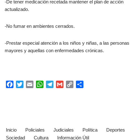
-De tener medicación recetada mantener el plan de acción
actualizado.
-No fumar en ambientes cerrados.
-Prestar especial atención a los niños y niñas, a las personas
mayores y aquellas con enfermedades crónicas.
F
T
E
W
T
G
C
C
a
w
m
h
e
m
o
o
c
i
a
a
l
a
p
m
e
t
i
t
e
i
y
p
b
t
l
s
g
l
L
a
o
e
A
r
i
r
o
r
p
a
n
t
Inicio
Policiales
Judiciales
Política
Deportes
k
p
m
k
i
Sociedad
Cultura
Información Útil