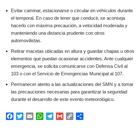
Evitar caminar, estacionarse o circular en vehículos durante
el temporal. En caso de tener que conducir, se aconseja
hacerlo con máxima precaución, a velocidad moderada y
manteniendo una distancia prudente con otros
automovilistas.
Retirar macetas ubicadas en altura y guardar chapas u otros
elementos que puedan ocasionar accidentes. Ante cualquier
emergencia, se solicita comunicarse con Defensa Civil al
103 o con el Servicio de Emergencias Municipal al 107.
Permanecer atento a las actualizaciones del SMN y a tomar
las precauciones necesarias para garantizar la seguridad
durante el desarrollo de este evento meteorológico.
F
T
E
W
T
G
C
C
a
w
m
h
e
m
o
o
c
i
a
a
l
a
p
m
e
t
i
t
e
i
y
p