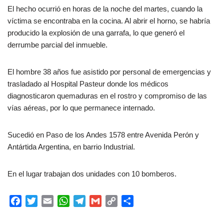
El hecho ocurrió en horas de la noche del martes, cuando la
víctima se encontraba en la cocina. Al abrir el horno, se habría
producido la explosión de una garrafa, lo que generó el
derrumbe parcial del inmueble.
El hombre 38 años fue asistido por personal de emergencias y
trasladado al Hospital Pasteur donde los médicos
diagnosticaron quemaduras en el rostro y compromiso de las
vías aéreas, por lo que permanece internado.
Sucedió en Paso de los Andes 1578 entre Avenida Perón y
Antártida Argentina, en barrio Industrial.
En el lugar trabajan dos unidades con 10 bomberos.
F
T
E
W
T
G
C
C
a
w
m
h
e
m
o
o