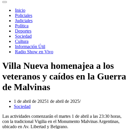
de
Menú
navegación
de
Inicio
navegación
Policiales
Judiciales
Política
Deportes
Sociedad
Cultura
Información Útil
Radio Show en Vivo
Villa Nueva homenajea a los
veteranos y caídos en la Guerra
de Malvinas
1 de abril de 2025
1 de abril de 2025
Sociedad
Las actividades comenzarán el martes 1 de abril a las 23:30 horas,
con la tradicional Vigilia en el Monumento Malvinas Argentinas,
ubicado en Av. Libertad y Belgrano.