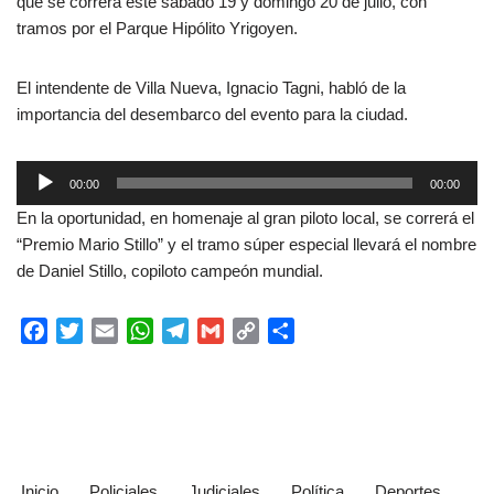
que se correrá este sábado 19 y domingo 20 de julio, con
tramos por el Parque Hipólito Yrigoyen.
El intendente de Villa Nueva, Ignacio Tagni, habló de la
importancia del desembarco del evento para la ciudad.
R
00:00
00:00
e
En la oportunidad, en homenaje al gran piloto local, se correrá el
p
“Premio Mario Stillo” y el tramo súper especial llevará el nombre
r
de Daniel Stillo, copiloto campeón mundial.
o
d
F
T
E
W
T
G
C
C
u
a
w
m
h
e
m
o
o
c
c
i
a
a
l
a
p
m
t
e
t
i
t
e
i
y
p
o
b
t
l
s
g
l
L
a
r
o
e
A
r
i
r
d
o
r
p
a
n
t
e
Inicio
Policiales
Judiciales
Política
Deportes