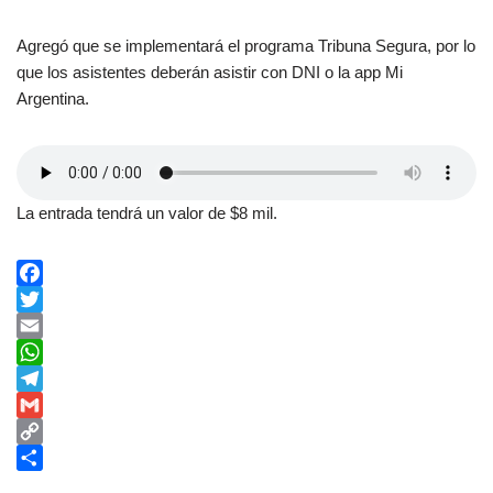
Agregó que se implementará el programa Tribuna Segura, por lo
que los asistentes deberán asistir con DNI o la app Mi
Argentina.
La entrada tendrá un valor de $8 mil.
F
a
T
c
w
E
e
i
m
W
b
t
a
h
T
o
t
i
a
e
G
o
e
l
t
l
m
C
k
r
s
e
a
o
C