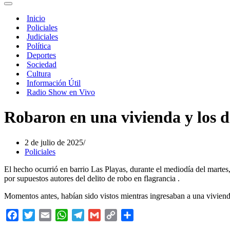
de
Menú
navegación
de
Inicio
navegación
Policiales
Judiciales
Política
Deportes
Sociedad
Cultura
Información Útil
Radio Show en Vivo
Robaron en una vivienda y los 
2 de julio de 2025
Policiales
El hecho ocurrió en barrio Las Playas, durante el mediodía del marte
por supuestos autores del delito de robo en flagrancia .
Momentos antes, habían sido vistos mientras ingresaban a una vivienda
Facebook
Twitter
Email
WhatsApp
Telegram
Gmail
Copy
Compartir
Link