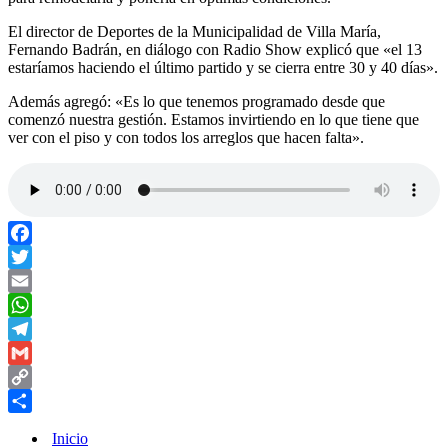
El director de Deportes de la Municipalidad de Villa María,
Fernando Badrán, en diálogo con Radio Show explicó que «el 13
estaríamos haciendo el último partido y se cierra entre 30 y 40 días».
Además agregó: «Es lo que tenemos programado desde que
comenzó nuestra gestión. Estamos invirtiendo en lo que tiene que
ver con el piso y con todos los arreglos que hacen falta».
Facebook
Twitter
Email
WhatsApp
Telegram
Gmail
Copy
Link
Compartir
Inicio