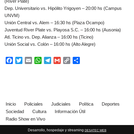
(River Plate)
Dep. Universitario vs. Hipólito Yrigoyen – 20:00 hs (Campus
UNVM)
Unión Central vs. Alem – 16:30 hs (Plaza Ocampo)
Juventud River Plate vs. Playosa S.C. – 16:00 hs (Ausonia)
Atl. Ticino vs. Dep. Alianza – 16:00 hs (Ticino)
Unión Social vs. Colón – 16:00 hs (Alto Alegre)
F
T
E
W
T
G
C
C
a
w
m
h
e
m
o
o
c
i
a
a
l
a
p
m
e
t
i
t
e
i
y
p
b
t
l
s
g
l
L
a
o
e
A
r
i
r
o
r
p
a
n
t
Inicio
Policiales
Judiciales
Política
Deportes
k
p
m
k
i
Sociedad
Cultura
Información Útil
r
Radio Show en Vivo
Desarrollo, hospedaje y streaming
DESATEC WEB