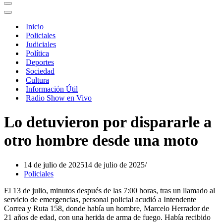
Menú
de
Menú
navegación
de
Inicio
navegación
Policiales
Judiciales
Política
Deportes
Sociedad
Cultura
Información Útil
Radio Show en Vivo
Lo detuvieron por dispararle a
otro hombre desde una moto
14 de julio de 2025
14 de julio de 2025
Policiales
El 13 de julio, minutos después de las 7:00 horas, tras un llamado al
servicio de emergencias, personal policial acudió a Intendente
Correa y Ruta 158, donde había un hombre, Marcelo Herrador de
21 años de edad, con una herida de arma de fuego. Había recibido