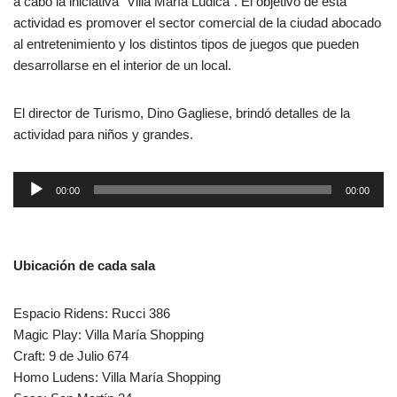
a cabo la iniciativa “Villa María Lúdica”. El objetivo de esta
actividad es promover el sector comercial de la ciudad abocado
al entretenimiento y los distintos tipos de juegos que pueden
desarrollarse en el interior de un local.
El director de Turismo, Dino Gagliese, brindó detalles de la
actividad para niños y grandes.
R
00:00
00:00
e
p
r
Ubicación de cada sala
o
d
u
Espacio Ridens: Rucci 386
c
Magic Play: Villa María Shopping
t
Craft: 9 de Julio 674
o
Homo Ludens: Villa María Shopping
r