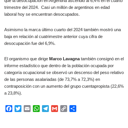
que la desocupación en Argentina ascendió al 6,4% en el cuarto
trimestre del 2024. Casi un millón de argentinos en edad
laboral hoy se encuentran desocupados.
Asimismo la marca último cuarto del 2024 también mostró una
baja en relación al cuatrimestre anterior cuya cifra de
desocupación fue del 6,9%.
El organismo que dirige
Marco Lavagna
también consignó en el
informe estadístico que dentro de la población ocupada por
categoría ocupacional se observó un descenso del peso relativo
de las personas asalariadas (de 73,7% a 72,3%) en
contraposición con un aumento del grupo cuentapropista (22,6%
a 23,8%).
F
T
E
W
T
G
C
C
a
w
m
h
e
m
o
o
c
i
a
a
l
a
p
m