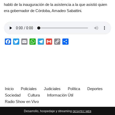
habló de la inauguración de la asistencia a la que asistió quien
era gobernador de Córdoba, Amadeo Sabattini.
F
T
E
W
T
G
C
C
a
w
m
h
e
m
o
o
c
i
a
a
l
a
p
m
e
t
i
t
e
i
y
p
b
t
l
s
g
l
L
a
o
e
A
r
i
r
o
r
p
a
n
t
k
p
m
k
i
Inicio
Policiales
Judiciales
Política
Deportes
r
Sociedad
Cultura
Información Útil
Radio Show en Vivo
Desarrollo, hospedaje y streaming
DESATEC WEB