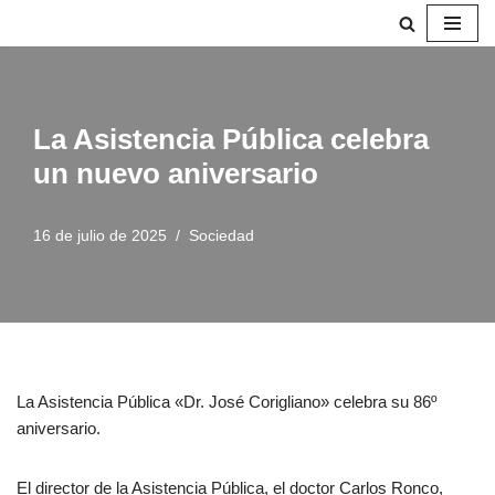
Saltar
al
contenido
La Asistencia Pública celebra
un nuevo aniversario
16 de julio de 2025
Sociedad
La Asistencia Pública «Dr. José Corigliano» celebra su 86º
aniversario.
El director de la Asistencia Pública, el doctor Carlos Ronco,