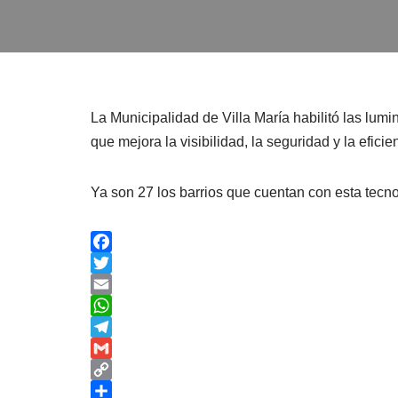
La Municipalidad de Villa María habilitó las lum
que mejora la visibilidad, la seguridad y la eficie
Ya son 27 los barrios que cuentan con esta tecn
F
a
T
c
w
E
e
i
m
W
b
t
a
h
T
o
t
i
a
e
G
o
e
l
t
l
m
C