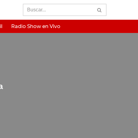
l
Radio Show en Vivo
a