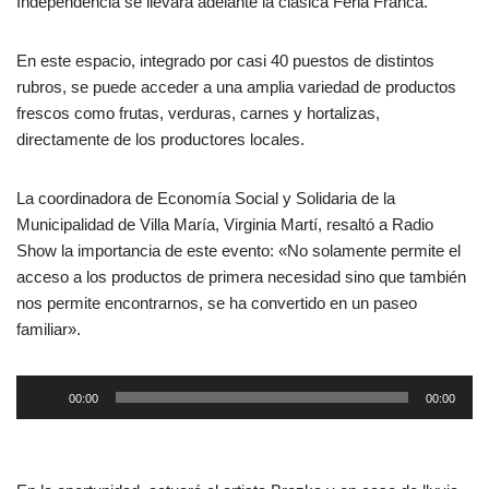
Independencia se llevará adelante la clásica Feria Franca.
En este espacio, integrado por casi 40 puestos de distintos
rubros, se puede acceder a una amplia variedad de productos
frescos como frutas, verduras, carnes y hortalizas,
directamente de los productores locales.
La coordinadora de Economía Social y Solidaria de la
Municipalidad de Villa María, Virginia Martí, resaltó a Radio
Show la importancia de este evento: «No solamente permite el
acceso a los productos de primera necesidad sino que también
nos permite encontrarnos, se ha convertido en un paseo
familiar».
R
00:00
00:00
e
p
r