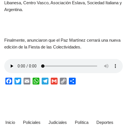
Libanesa, Centro Vasco, Asociación Eslava, Sociedad Italiana y
Argentina.
Finalmente, anunciaron que el Paz Martínez cerrará una nueva
edición de la Fiesta de las Colectividades.
F
T
E
W
T
G
C
C
a
w
m
h
e
m
o
o
c
i
a
a
l
a
p
m
e
t
i
t
e
i
y
p
b
t
l
s
g
l
L
a
o
e
A
r
i
r
o
r
p
a
n
t
Inicio
Policiales
Judiciales
Política
Deportes