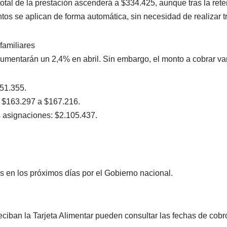
total de la prestación ascenderá a $334.425, aunque tras la ret
os se aplican de forma automática, sin necesidad de realizar t
familiares
mentarán un 2,4% en abril. Sin embargo, el monto a cobrar varia
$51.355.
e $163.297 a $167.216.
s asignaciones: $2.105.437.
 en los próximos días por el Gobierno nacional.
iban la Tarjeta Alimentar pueden consultar las fechas de cobr