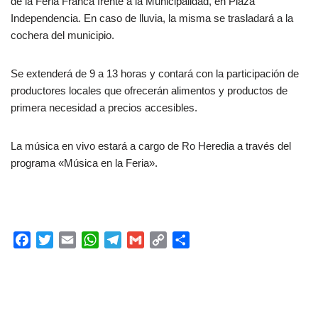
de la Feria Franca frente a la Municipalidad, en Plaza
Independencia. En caso de lluvia, la misma se trasladará a la
cochera del municipio.
Se extenderá de 9 a 13 horas y contará con la participación de
productores locales que ofrecerán alimentos y productos de
primera necesidad a precios accesibles.
La música en vivo estará a cargo de Ro Heredia a través del
programa «Música en la Feria».
F
T
E
W
T
G
C
C
a
w
m
h
e
m
o
o
c
i
a
a
l
a
p
m
e
t
i
t
e
i
y
p
b
t
l
s
g
l
L
a