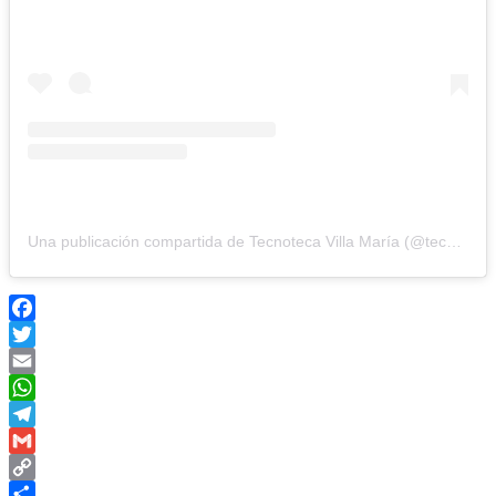
Una publicación compartida de Tecnoteca Villa María (@tecnotecavm)
Facebook
Twitter
Email
WhatsApp
Telegram
Gmail
Copy